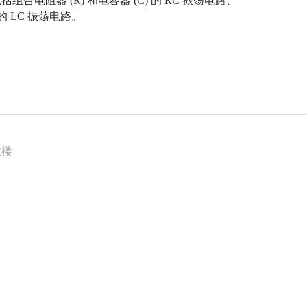
器 (R) 和电容器 (C) 的 RC 振荡电路、
的 LC 振荡电路。
业楼