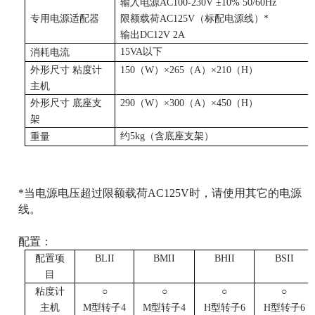
输入电源AC100-230V ±10% 50/60Hz
专用电源适配器
限额载荷AC125V（标配电源线）*
输出DC12V 2A
15VA以下
消耗电流
外形尺寸 粘度计
150（W）×265（A）×210（H）
主机
外形尺寸 底座支
290（W）×300（A）×450（H）
架
约5kg（含底座支架）
重量
*当电源电压超过限额载荷AC125V时，请使用其它的电源
线。
配置：
配置项
BLII
BMII
BHII
BSII
目
粘度计
○
○
○
○
主机
M型转子4
M型转子4
H型转子6
H型转子6