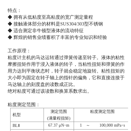
特点：
◆ 拥有从低粘度至高粘度的宽广测定量程
◆ 接触液体部分的材料是SUS304/303型不锈钢
◆ 适合测定非牛顿型液体的流动特征
◆ 辉煌的销售业绩蓄积了丰富的专业知识和经验
工作原理：
粘度计主机的马达运转通过弹簧传递至转子。液体的粘性
摩擦扭矩作用于浸入液体的转子，当粘性扭矩和弹簧的作
用力达到平衡状态时，转子就会稳定地旋转。粘性扭矩的
大小即为固定在转子轴上的指针的偏角，它和直接连接于
马达轴上的刻度盘的读数成正比。
绝对粘度可通过该读数和换算系数求出。
粘度测定范围：
测定范围
粘度测定范围
机型
(满量程扭矩)
67.37 μN･m
1 ～ 100,000 mPa･s
BLⅡ