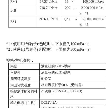
67.37 μN･m
15 ～ 100,000 mPa･s
BMⅡ
718.7 μN･m
200 ～ 2,000,000 mPa･
BHⅡ
s *1
2156.1 μN･m
1,200 ～ 12,000,000 mPa･
BSⅡ
s *2
*1 : 使用H1号转子(选配)时，下限值为100 mPa・s
*2 : 使用H1号转子(选配)时，下限值为300 mPa・s
规格·主机参数：
满量程的±2.0%以内
精度
满量程的±0.3%以内
再现性
0-40℃
周围环境温度
相对湿度低于90%（无结露）
周围环境湿度
接触液体部分的材
不锈钢（SUS304，SUS303）
料
DC12V 2A
输入电源（主机）